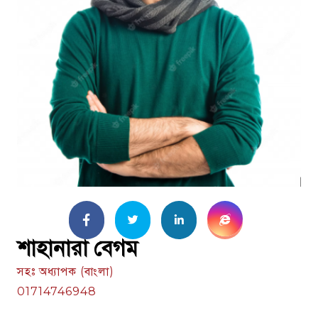
শাহানারা বেগম
সহঃ অধ্যাপক (বাংলা)
01714746948