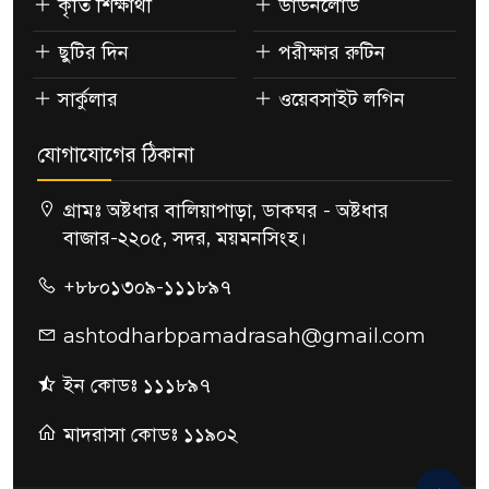
কৃতি শিক্ষার্থী
ডাউনলোড
ছুটির দিন
পরীক্ষার রুটিন
সার্কুলার
ওয়েবসাইট লগিন
যোগাযোগের ঠিকানা
গ্রামঃ অষ্টধার বালিয়াপাড়া, ডাকঘর - অষ্টধার
বাজার-২২০৫, সদর, ময়মনসিংহ।
+৮৮০১৩০৯-১১১৮৯৭
ashtodharbpamadrasah@gmail.com
ইন কোডঃ ১১১৮৯৭
মাদরাসা কোডঃ ১১৯০২