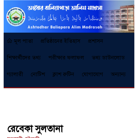
মূল পাতা
প্রতিষ্ঠানের ইতিহাস
প্রশাসন
শিক্ষার্থীদের তথ্য
পরীক্ষার ফলাফল
তথ্য ডাউনলোড
গ্যালারী
নোটিশ
ক্লাশ রুটিন
যোগাযোগ
অন্যান্য
রেবেকা সুলতানা