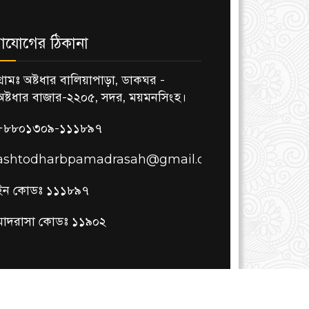
াযোগের ঠিকানা
গ্রামঃ অষ্টধার বালিয়াপাড়া, ডাকঘর -
অষ্টধার বাজার-২২০৫, সদর, ময়মনসিংহ।
+৮৮০১৩০৯-১১১৮৯৭
ashtodharbpamadrasah@gmail.com
ইন কোডঃ ১১১৮৯৭
মাদরাসা কোডঃ ১১৯০২
কারিগরি সহায়তায়ঃ
ইনফোসার্ভ আইটি লিমিটেড