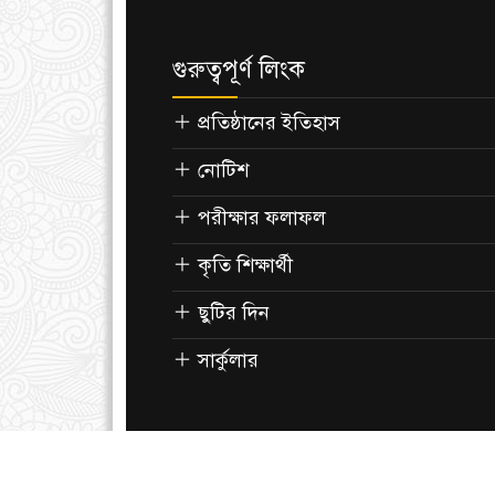
গুরুত্বপূর্ণ লিংক
প্রতিষ্ঠানের ইতিহাস
নোটিশ
পরীক্ষার ফলাফল
কৃতি শিক্ষার্থী
ছুটির দিন
সার্কুলার
© ২০২৩ অষ্টধার বালিয়াপাড়া আলিম মাদরাসা | সর্