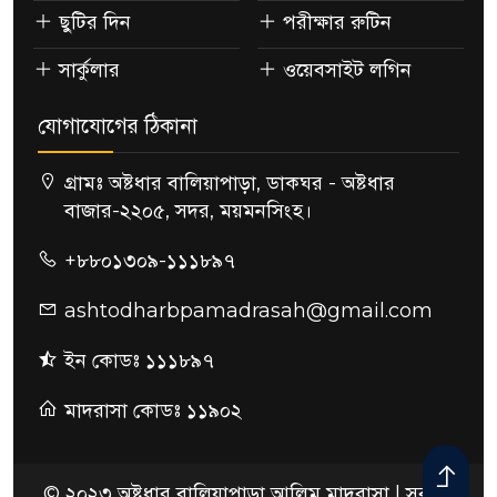
ছুটির দিন
পরীক্ষার রুটিন
সার্কুলার
ওয়েবসাইট লগিন
যোগাযোগের ঠিকানা
গ্রামঃ অষ্টধার বালিয়াপাড়া, ডাকঘর - অষ্টধার
বাজার-২২০৫, সদর, ময়মনসিংহ।
+৮৮০১৩০৯-১১১৮৯৭
ashtodharbpamadrasah@gmail.com
ইন কোডঃ ১১১৮৯৭
মাদরাসা কোডঃ ১১৯০২
© ২০২৩ অষ্টধার বালিয়াপাড়া আলিম মাদরাসা | সর্বস্বত্ব