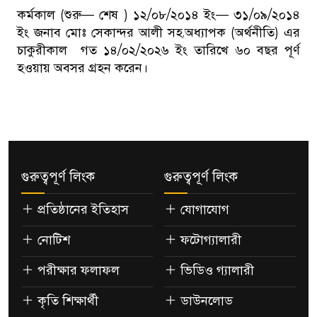
কর্মকাল (শুরু— শেষ ) ১২/০৮/২০১৪ ইং— ৩১/০৯/২০১৪
ইং জনাব মোঃ সেকান্দর আলী সহ.অধ্যাপক (অর্থনীতি) এর
চাকুরীকাল গত ১৪/০২/২০২৬ ইং তারিখে ৬০ বছর পূর্ণ
হওয়ায় অবসর গ্রহন করেন।
গুরুত্বপূর্ণ লিংক
গুরুত্বপূর্ণ লিংক
প্রতিষ্ঠানের ইতিহাস
যোগাযোগ
নোটিশ
ফটোগ্যালারী
পরীক্ষার ফলাফল
ভিডিও গ্যালারী
কৃতি শিক্ষার্থী
ডাউনলোড