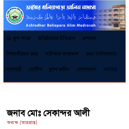
মূল পাতা
প্রতিষ্ঠানের ইতিহাস
প্রশাসন
শিক্ষার্থীদের তথ্য
পরীক্ষার ফলাফল
তথ্য ডাউনলোড
গ্যালারী
নোটিশ
ক্লাশ রুটিন
যোগাযোগ
অন্যান্য
জনাব মোঃ সেকান্দর আলী
অধ্যক্ষ (ভারপ্রাপ্ত)