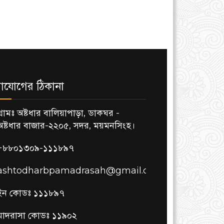
াযোগের ঠিকানা
গ্রামঃ অষ্টধার বালিয়াপাড়া, ডাকঘর -
অষ্টধার বাজার-২২০৫, সদর, ময়মনসিংহ।
+৮৮০১৩০৯-১১১৮৯৭
ashtodharbpamadrasah@gmail.com
ইন কোডঃ ১১১৮৯৭
মাদরাসা কোডঃ ১১৯০২