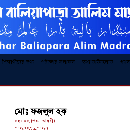
শিক্ষার্থীদের তথ্য
পরীক্ষার ফলাফল
তথ্য ডাউনলোড
গ্যা
মোঃ ফজলুল হক
সহঃ অধ্যাপক (আরবী)
01988240199