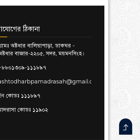
াযোগের ঠিকানা
গ্রামঃ অষ্টধার বালিয়াপাড়া, ডাকঘর -
অষ্টধার বাজার-২২০৫, সদর, ময়মনসিংহ।
+৮৮০১৩০৯-১১১৮৯৭
ashtodharbpamadrasah@gmail.com
ইন কোডঃ ১১১৮৯৭
মাদরাসা কোডঃ ১১৯০২