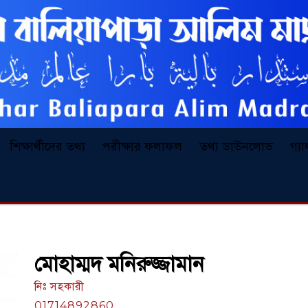
শিক্ষার্থীদের তথ্য
পরীক্ষার ফলাফল
তথ্য ডাউনলোড
গ্য
মোহাম্মদ মনিরুজ্জামান
নিঃ সহকারী
01714892860