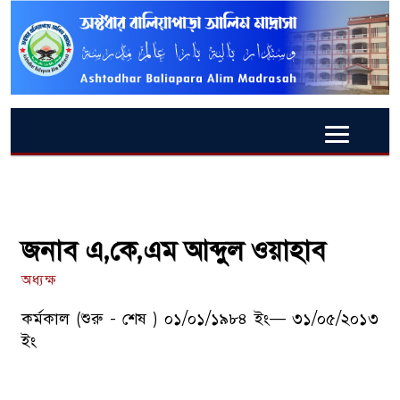
জনাব এ,কে,এম আব্দুল ওয়াহাব
অধ্যক্ষ
কর্মকাল (শুরু - শেষ ) ০১/০১/১৯৮৪ ইং— ৩১/০৫/২০১৩
ইং