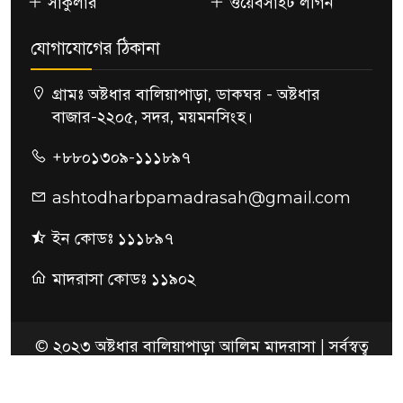
সার্কুলার
ওয়েবসাইট লগিন
যোগাযোগের ঠিকানা
গ্রামঃ অষ্টধার বালিয়াপাড়া, ডাকঘর - অষ্টধার
বাজার-২২০৫, সদর, ময়মনসিংহ।
+৮৮০১৩০৯-১১১৮৯৭
ashtodharbpamadrasah@gmail.com
ইন কোডঃ ১১১৮৯৭
মাদরাসা কোডঃ ১১৯০২
© ২০২৩ অষ্টধার বালিয়াপাড়া আলিম মাদরাসা | সর্বস্বত্ব
সংরক্ষিত
কারিগরি সহায়তায়ঃ
ইনফোসার্ভ আইটি লিমিটেড