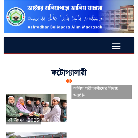
ফটোগ্যালারী
আলিম পরীক্ষার্থীদের বিদায়
অনুষ্ঠান
বই উৎসব -2023