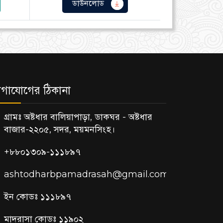
ডাউনলোড
গাযোগের ঠিকানা
গ্রামঃ অষ্টধার বালিয়াপাড়া, ডাকঘর - অষ্টধার
বাজার-২২০৫, সদর, ময়মনসিংহ।
+৮৮০১৩০৯-১১১৮৯৭
ashtodharbpamadrasah@gmail.com
ইন কোডঃ ১১১৮৯৭
মাদরাসা কোডঃ ১১৯০২