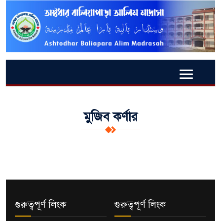
মুজিব কর্ণার
গুরুত্বপূর্ণ লিংক
গুরুত্বপূর্ণ লিংক