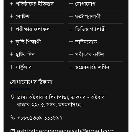
প্রতিষ্ঠানের ইতিহাস
যোগাযোগ
নোটিশ
ফটোগ্যালারী
পরীক্ষার ফলাফল
ভিডিও গ্যালারী
কৃতি শিক্ষার্থী
ডাউনলোড
ছুটির দিন
পরীক্ষার রুটিন
সার্কুলার
ওয়েবসাইট লগিন
যোগাযোগের ঠিকানা
গ্রামঃ অষ্টধার বালিয়াপাড়া, ডাকঘর - অষ্টধার
বাজার-২২০৫, সদর, ময়মনসিংহ।
+৮৮০১৩০৯-১১১৮৯৭
ashtodharbpamadrasah@gmail.com