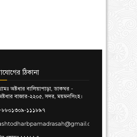
াযোগের ঠিকানা
গ্রামঃ অষ্টধার বালিয়াপাড়া, ডাকঘর -
অষ্টধার বাজার-২২০৫, সদর, ময়মনসিংহ।
+৮৮০১৩০৯-১১১৮৯৭
ashtodharbpamadrasah@gmail.com